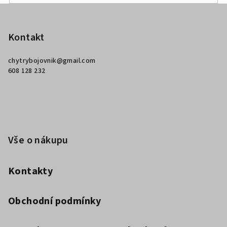
Z
á
p
Kontakt
a
chytrybojovnik
@
gmail.com
t
608 128 232
í
Vše o nákupu
Kontakty
Obchodní podmínky