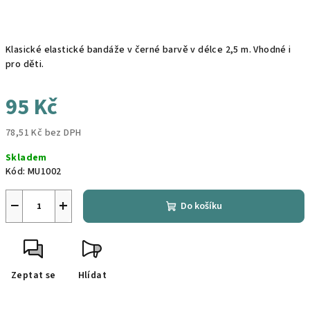
Klasické elastické bandáže v černé barvě v délce 2,5 m. Vhodné i
pro děti.
95 Kč
78,51 Kč bez DPH
Měrná
Skladem
cena:
Kód:
MU1002
−
+
Do košíku
Zeptat se
Hlídat