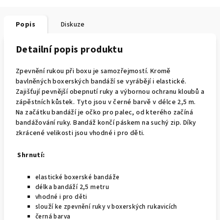
Popis
Diskuze
Detailní popis produktu
Zpevnění rukou při boxu je samozřejmostí. Kromě
bavlněných boxerských bandáží se vyrábějí i elastické.
Zajišťují pevnější obepnutí ruky a výbornou ochranu kloubů a
zápěstních kůstek. Tyto jsou v černé barvě v délce 2,5 m.
Na začátku bandáží je očko pro palec, od kterého začíná
bandážování ruky. Bandáž končí páskem na suchý zip. Díky
zkrácené velikosti jsou vhodné i pro děti.
Shrnutí:
elastické boxerské bandáže
délka bandáží 2,5 metru
vhodné i pro děti
slouží ke zpevnění ruky v boxerských rukavicích
černá barva