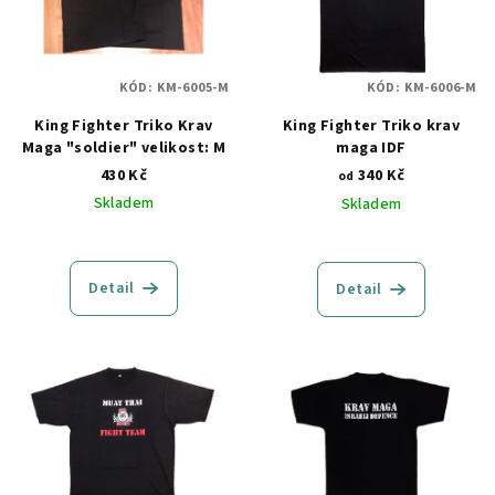
i
k
s
t
p
ů
KÓD:
KM-6005-M
KÓD:
KM-6006-M
r
o
King Fighter Triko Krav
King Fighter Triko krav
Maga "soldier" velikost: M
maga IDF
d
430 Kč
340 Kč
od
u
Skladem
Skladem
k
t
ů
Detail
Detail