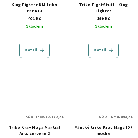
King Fighter KM triko
Triko FightStuff - King
HEBREJ
Fighter
401 Kč
199 Kč
Skladem
Skladem
Detail
Detail
KÓD:
IKM07001V2/XL
KÓD:
IKM02008/XL
Triko Krav Maga Martial
Pánské triko Krav Maga IDF
Arts červené 2
modré