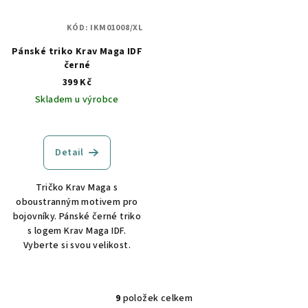
KÓD:
IKM01008/XL
Pánské triko Krav Maga IDF
černé
399 Kč
Skladem u výrobce
Detail
Tričko Krav Maga s
oboustranným motivem pro
bojovníky. Pánské černé triko
s logem Krav Maga IDF.
Vyberte si svou velikost.
9
položek celkem
O