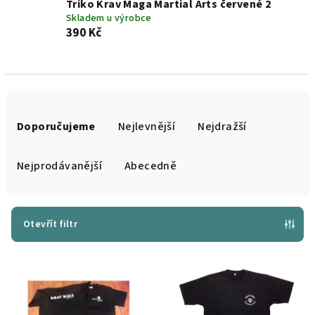
Triko Krav Maga Martial Arts červené 2
Skladem u výrobce
390 Kč
Ř
a
Doporučujeme
Nejlevnější
Nejdražší
z
e
Nejprodávanější
Abecedně
n
í
p
Otevřít filtr
r
V
o
ý
d
p
u