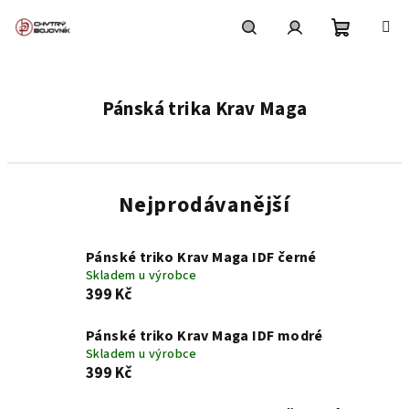
Přejít
na
obsah
Nákupní
Hledat
Přihlášení
Pánská trika Krav Maga
košík
Nejprodávanější
Pánské triko Krav Maga IDF černé
Skladem u výrobce
399 Kč
Pánské triko Krav Maga IDF modré
Skladem u výrobce
399 Kč