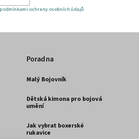
podmínkami ochrany osobních údajů
Poradna
Malý Bojovník
Dětská kimona pro bojová
umění
Jak vybrat boxerské
rukavice