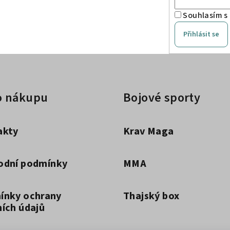
Souhlasím s
Přihlásit se
o nákupu
Bojové sporty
akty
Krav Maga
odní podmínky
MMA
ínky ochrany
Thajský box
ích údajů