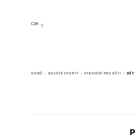
Přejít
na
obsah
CZK
DOMŮ
/
BOJOVÉ SPORTY
/
VYBAVENÍ PRO DĚTI
/
DĚT
P