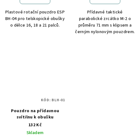
Plastové rotační pouzdro ESP
Přídavné taktické
BH-04 pro telskopické obušky
parabolické zrcátko M-2 o
o délce 16, 18 a 21 palců.
průměru 71 mm s klipsem a
černým nylonovým pouzdrem.
KÓD:
BLH-01
Pouzdro na přídavnou
svítilnu k obušku
132 Kč
Skladem