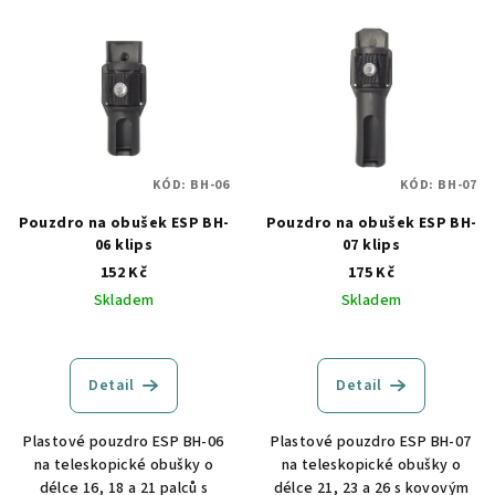
KÓD:
BH-06
KÓD:
BH-07
Pouzdro na obušek ESP BH-
Pouzdro na obušek ESP BH-
06 klips
07 klips
152 Kč
175 Kč
Skladem
Skladem
Detail
Detail
Plastové pouzdro ESP BH-06
Plastové pouzdro ESP BH-07
na teleskopické obušky o
na teleskopické obušky o
délce 16, 18 a 21 palců s
délce 21, 23 a 26 s kovovým