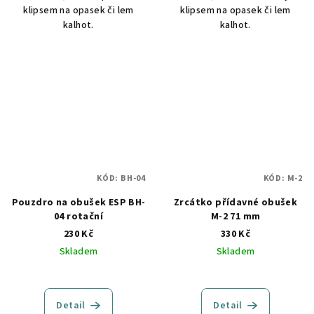
klipsem na opasek či lem
klipsem na opasek či lem
kalhot.
kalhot.
KÓD:
BH-04
KÓD:
M-2
Pouzdro na obušek ESP BH-
Zrcátko přídavné obušek
04 rotační
M-2 71 mm
230 Kč
330 Kč
Skladem
Skladem
Detail
Detail