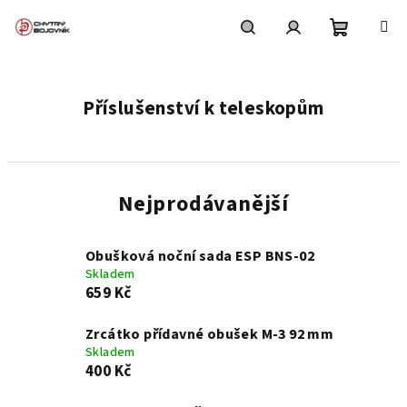
Přejít
na
obsah
Nákupní
Hledat
Přihlášení
Příslušenství k teleskopům
košík
Nejprodávanější
Obušková noční sada ESP BNS-02
Skladem
659 Kč
Zrcátko přídavné obušek M-3 92 mm
Skladem
400 Kč