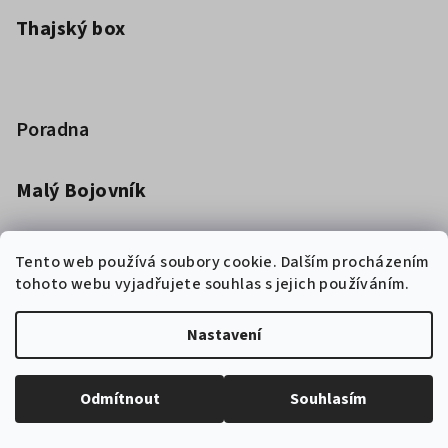
Thajský box
Poradna
Malý Bojovník
Dětská kimona pro bojová umění
Tento web používá soubory cookie. Dalším procházením
tohoto webu vyjadřujete souhlas s jejich používáním.
Jak vybrat boxerské rukavice
Nastavení
Copyright 2026
Chytrý bojovník
. Všechna práva vyhrazena.
Odmítnout
Souhlasím
Vytvořil Shoptet