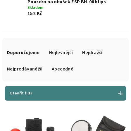
Pouzdro na obušek ESP BH-06 klips
Skladem
152 Kč
Ř
a
Doporučujeme
Nejlevnější
Nejdražší
z
e
Nejprodávanější
Abecedně
n
í
p
Otevřít filtr
r
V
o
ý
d
p
u