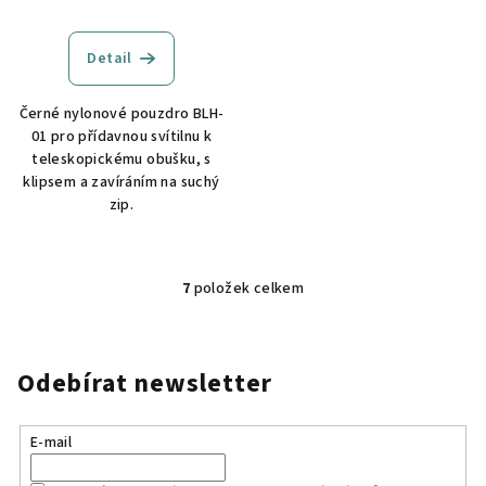
Detail
Černé nylonové pouzdro BLH-
01 pro přídavnou svítilnu k
teleskopickému obušku, s
klipsem a zavíráním na suchý
zip.
7
položek celkem
O
v
l
á
Odebírat newsletter
d
a
E-mail
c
í