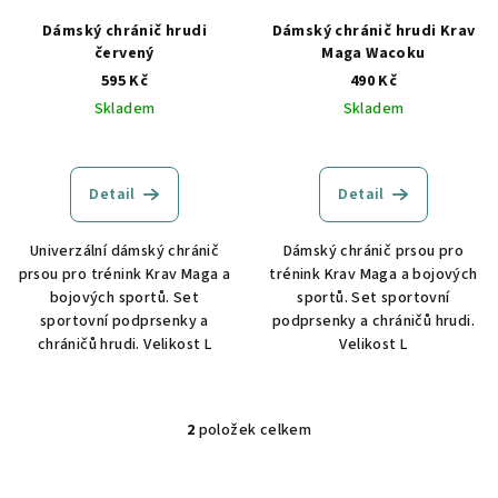
r
o
Dámský chránič hrudi
Dámský chránič hrudi Krav
červený
Maga Wacoku
d
595 Kč
490 Kč
u
Skladem
Skladem
k
t
ů
Detail
Detail
Univerzální dámský chránič
Dámský chránič prsou pro
prsou pro trénink Krav Maga a
trénink Krav Maga a bojových
bojových sportů. Set
sportů. Set sportovní
sportovní podprsenky a
podprsenky a chráničů hrudi.
chráničů hrudi. Velikost L
Velikost L
2
položek celkem
O
v
l