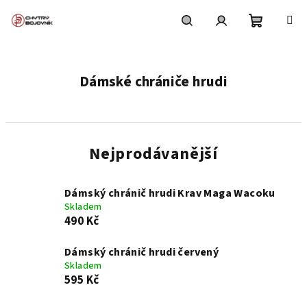
Přejít
na
obsah
Nákupní
Hledat
Přihlášení
Dámské chrániče hrudi
košík
Nejprodávanější
Dámský chránič hrudi Krav Maga Wacoku
Skladem
490 Kč
Dámský chránič hrudi červený
Skladem
595 Kč