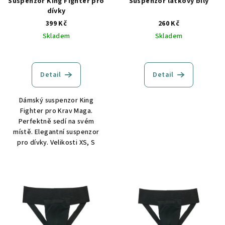
o
Suspenzor King Fighter pro
Suspenzor látkový bílý
dívky
d
399 Kč
260 Kč
u
Skladem
Skladem
k
t
ů
Detail
Detail
Dámský suspenzor King
Fighter pro Krav Maga.
Perfektně sedí na svém
místě. Elegantní suspenzor
pro dívky. Velikosti XS, S