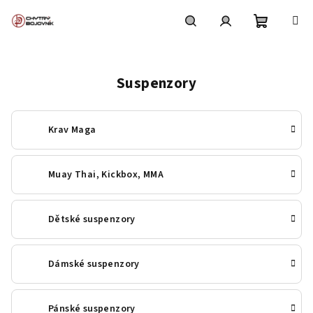
Přejít
na
obsah
Nákupní
Hledat
Přihlášení
Suspenzory
košík
Krav Maga
Muay Thai, Kickbox, MMA
Dětské suspenzory
Dámské suspenzory
Pánské suspenzory