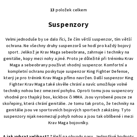
13
položek celkem
O
v
Suspenzory
l
á
Velmi jednoduše by se dalo říci, že čím větší suspenzor, tím větší
d
ochrana. Ne všechny druhy suspenzorů se hodí pro každý bojový
a
sport. Jelikož je Krav Maga sebeobrana, zahrnuje i techniky na
c
genitálie, kopy mezi nohy a jiné. Proto je důležité při tréninku Krav
í
Maga a sebeobrany používat vhodný suspenzor. Komfortní a
p
kompletní ochranu poskytuje suspenzor King Fighter Defense,
r
který je pro trénink Krav Maga přímo navržen. Další suspenzor King
v
Fighter Krav Maga také skvěle chrání a navíc umožňuje volné
k
techniky nohou bez omezení pohybu. Oproti tomu jsou suspenzory
y
vhodné pro thajský box, kickbox či MMA. Jsou vyrobené pouze ze
v
skořepiny, která chrání genitálie. Je tomu tak proto, že techniky na
genitálie jsou ve sportovních bojových sportech zakázány. Tyto
ý
suspenzory nijak neomezují pohyb nohou a jsou tak oblíbené i mezi
p
Krav Maga bojovníky.
i
s
A jak vybrat velikost?
Záleží na obvodu pasu. Jednotlivé hodnoty