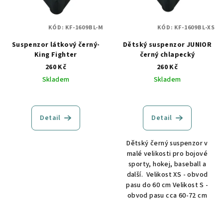
KÓD:
KF-1609BL-M
KÓD:
KF-1609BL-XS
Suspenzor látkový černý-
Dětský suspenzor JUNIOR
King Fighter
černý chlapecký
260 Kč
260 Kč
Skladem
Skladem
Detail
Detail
Dětský černý suspenzor v
malé velikosti pro bojové
sporty, hokej, baseball a
další. Velikost XS - obvod
pasu do 60 cm Velikost S -
obvod pasu cca 60-72 cm