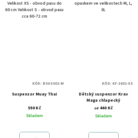
Velikost XS - obvod pasu do
opaskem ve velikostech M, L,
60 cm Velikost S - obvod pasu
XL
cca 60-72 cm
KÓD:
BSUS001-M
KÓD:
KF-1601-XS
Suspenzor Muay Thai
Dětský suspenzor Krav
Maga chlapecký
590 Kč
440 Kč
od
Skladem
Skladem