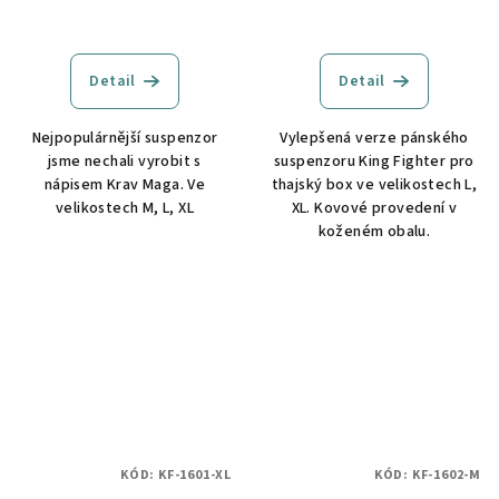
Detail
Detail
Nejpopulárnější suspenzor
Vylepšená verze pánského
jsme nechali vyrobit s
suspenzoru King Fighter pro
nápisem Krav Maga. Ve
thajský box ve velikostech L,
velikostech M, L, XL
XL. Kovové provedení v
koženém obalu.
KÓD:
KF-1601-XL
KÓD:
KF-1602-M