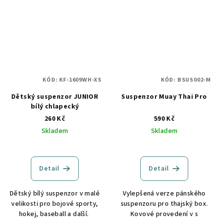
KÓD:
KF-1609WH-XS
KÓD:
BSUS002-M
Dětský suspenzor JUNIOR
Suspenzor Muay Thai Pro
bílý chlapecký
260 Kč
590 Kč
Skladem
Skladem
Detail
Detail
Dětský bílý suspenzor v malé
Vylepšená verze pánského
velikosti pro bojové sporty,
suspenzoru pro thajský box.
hokej, baseball a další.
Kovové provedení v s