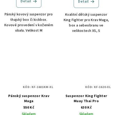
Detail
Detail
Pánský kovový suspenzor pro
Kvalitní dětský suspenzor
thajský box či kickbox.
King Fighter pro Krav Maga,
Kovové provedení v koženém
box a sebeobranu ve
obalu. Velikost M
velikostech XS, S
KÓD:
KF-1601KM-XL
KÓD:
KF-1620-XL
Pánský suspenzor Krav
Suspenzor King Fighter
Maga
Muay Thai Pro
550 Kč
630 Kč
Skladem
Skladem