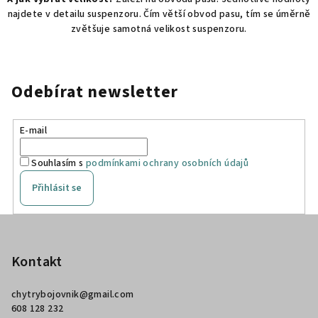
u
najdete v detailu suspenzoru. Čím větší obvod pasu, tím se úměrně
zvětšuje samotná velikost suspenzoru.
Odebírat newsletter
E-mail
Souhlasím s
podmínkami ochrany osobních údajů
Přihlásit se
Z
á
p
Kontakt
a
chytrybojovnik
@
gmail.com
t
608 128 232