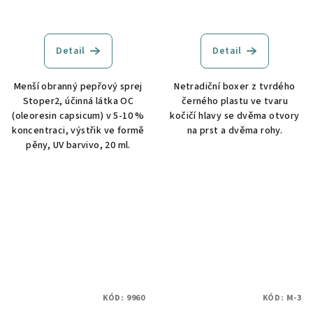
Detail
Detail
Menší obranný pepřový sprej
Netradiční boxer z tvrdého
Stoper2, účinná látka OC
černého plastu ve tvaru
(oleoresin capsicum) v 5-10 %
kočičí hlavy se dvěma otvory
koncentraci, výstřik ve formě
na prst a dvěma rohy.
pěny, UV barvivo, 20 ml.
KÓD:
9960
KÓD:
M-3