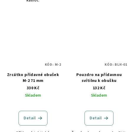
kalhot.
KÓD:
M-2
KÓD:
BLH-01
Zrcátko přídavné obušek
Pouzdro na přídavnou
M-2 71 mm
svítilnu k obušku
330 Kč
132 Kč
Skladem
Skladem
Detail
Detail