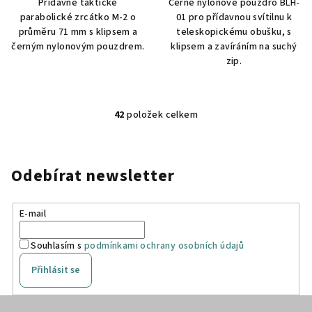
Přídavné taktické
Černé nylonové pouzdro BLH-
parabolické zrcátko M-2 o
01 pro přídavnou svítilnu k
průměru 71 mm s klipsem a
teleskopickému obušku, s
černým nylonovým pouzdrem.
klipsem a zavíráním na suchý
zip.
42
položek celkem
O
v
l
á
Odebírat newsletter
d
a
E-mail
c
í
Souhlasím s
podmínkami ochrany osobních údajů
p
r
Přihlásit se
v
k
Z