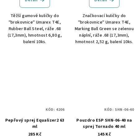
Těžší gumové kuličky do
Značkovací kuličky do
"brokovnice" Umarex T4E,
"brokovnice" Umarex T4E,
Rubber Ball Steel, ráže .68
Marking Ball Green se zelenou
(17,3mm), hmotnost 6,80 g,
náplní, ráže .68 (17,3mm),
balení 10ks.
hmotnost 2,52 g, balení 10ks.
KÓD:
4206
KÓD:
SHN-06-40
Pepřový sprej Equalizer2 63
Pouzdro ESP SHN-06-40 na
ml
sprej Tornado 40 ml
285 Kč
145 Kč