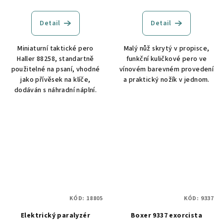
Detail
Detail
Miniaturní taktické pero
Malý nůž skrytý v propisce,
Haller 88258, standartně
funkční kuličkové pero ve
použitelné na psaní, vhodné
vínovém barevném provedení
jako přívěsek na klíče,
a praktický nožík v jednom.
dodáván s náhradní náplní.
KÓD:
18805
KÓD:
9337
Elektrický paralyzér
Boxer 9337 exorcista