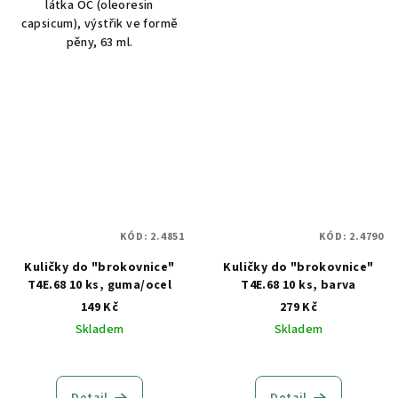
látka OC (oleoresin
capsicum), výstřik ve formě
pěny, 63 ml.
KÓD:
2.4851
KÓD:
2.4790
Kuličky do "brokovnice"
Kuličky do "brokovnice"
T4E.68 10 ks, guma/ocel
T4E.68 10 ks, barva
149 Kč
279 Kč
Skladem
Skladem
Detail
Detail