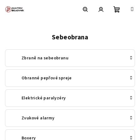
Přejít
na
obsah
Nákupní
Hledat
Přihlášení
Sebeobrana
košík
Zbraně na sebeobranu
Obranné pepřové spreje
Elektrické paralyzéry
Zvukové alarmy
Boxery