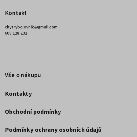
y
á
v
p
Kontakt
ý
a
p
chytrybojovnik
@
gmail.com
i
t
608 128 232
s
í
u
Vše o nákupu
Kontakty
Obchodní podmínky
Podmínky ochrany osobních údajů