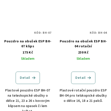
KÓD:
BH-07
KÓD:
BH-04
Pouzdro na obušek ESP BH-
Pouzdro na obušek ESP BH-
07 klips
04 rotační
175 Kč
230 Kč
Skladem
Skladem
Detail
Detail
Plastové pouzdro ESP BH-07
Plastové rotační pouzdro ESP
na teleskopické obušky o
BH-04 pro telskopické obušky
délce 21, 23 a 26 s kovovým
o délce 16, 18 a 21 palců.
klipsem na opasek či lem