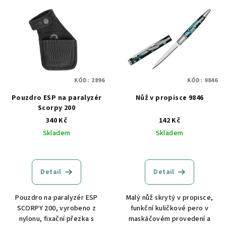
V
o
ý
d
p
u
i
k
s
t
p
ů
KÓD:
2896
KÓD:
9846
r
o
Pouzdro ESP na paralyzér
Nůž v propisce 9846
Scorpy 200
d
340 Kč
142 Kč
u
Skladem
Skladem
k
t
ů
Detail
Detail
Pouzdro na paralyzér ESP
Malý nůž skrytý v propisce,
SCORPY 200, vyrobeno z
funkční kuličkové pero v
nylonu, fixační přezka s
maskáčovém provedení a