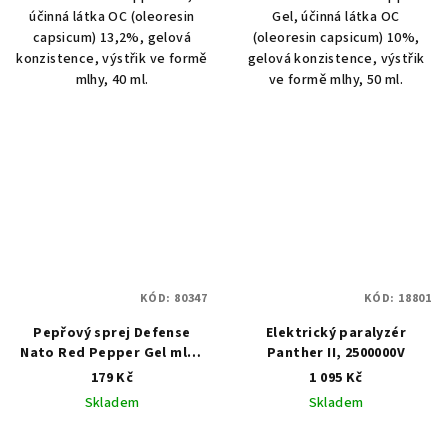
účinná látka OC (oleoresin
Gel, účinná látka OC
capsicum) 13,2%, gelová
(oleoresin capsicum) 10%,
konzistence, výstřik ve formě
gelová konzistence, výstřik
mlhy, 40 ml.
ve formě mlhy, 50 ml.
KÓD:
80347
KÓD:
18801
Pepřový sprej Defense
Elektrický paralyzér
Nato Red Pepper Gel mlha
Panther II, 2500000V
zel
179 Kč
1 095 Kč
Skladem
Skladem