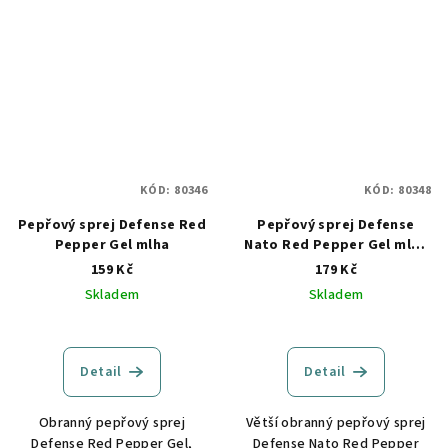
KÓD:
80346
KÓD:
80348
Pepřový sprej Defense Red
Pepřový sprej Defense
Pepper Gel mlha
Nato Red Pepper Gel mlha
čer
159 Kč
179 Kč
Skladem
Skladem
Detail
Detail
Obranný pepřový sprej
Větší obranný pepřový sprej
Defense Red Pepper Gel,
Defense Nato Red Pepper