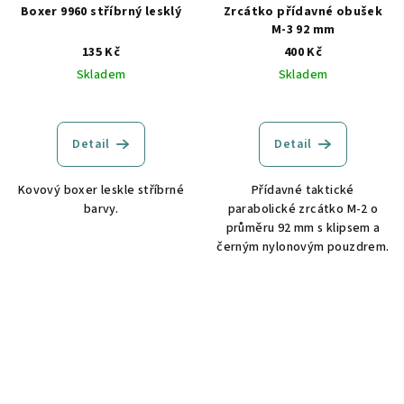
Boxer 9960 stříbrný lesklý
Zrcátko přídavné obušek
M-3 92 mm
135 Kč
400 Kč
Skladem
Skladem
Detail
Detail
Kovový boxer leskle stříbrné
Přídavné taktické
barvy.
parabolické zrcátko M-2 o
průměru 92 mm s klipsem a
černým nylonovým pouzdrem.