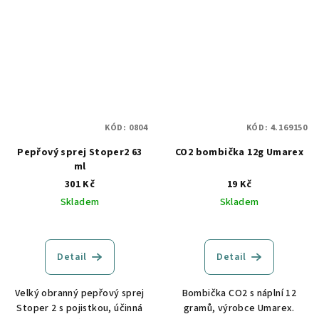
KÓD:
0804
KÓD:
4.169150
Pepřový sprej Stoper2 63
CO2 bombička 12g Umarex
ml
301 Kč
19 Kč
Skladem
Skladem
Detail
Detail
Velký obranný pepřový sprej
Bombička CO2 s náplní 12
Stoper 2 s pojistkou, účinná
gramů, výrobce Umarex.