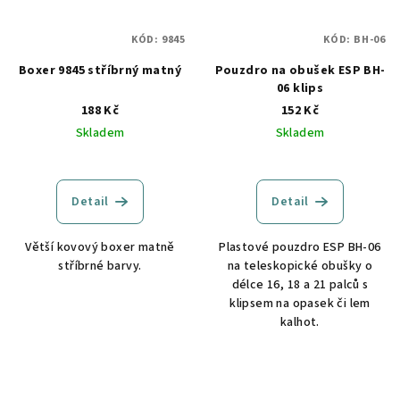
KÓD:
9845
KÓD:
BH-06
Boxer 9845 stříbrný matný
Pouzdro na obušek ESP BH-
06 klips
188 Kč
152 Kč
Skladem
Skladem
Detail
Detail
Větší kovový boxer matně
Plastové pouzdro ESP BH-06
stříbrné barvy.
na teleskopické obušky o
délce 16, 18 a 21 palců s
klipsem na opasek či lem
kalhot.