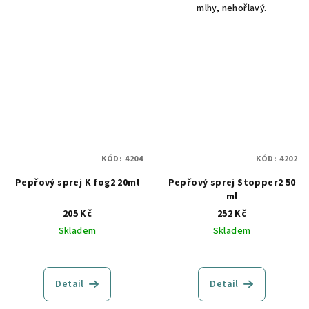
mlhy, nehořlavý.
KÓD:
4204
KÓD:
4202
Pepřový sprej K fog2 20ml
Pepřový sprej Stopper2 50
ml
205 Kč
252 Kč
Skladem
Skladem
Detail
Detail