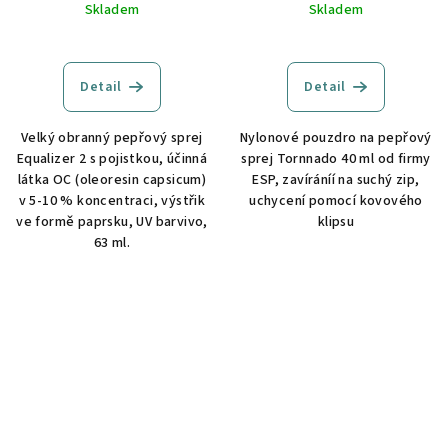
Skladem
Skladem
Detail
Detail
Velký obranný pepřový sprej
Nylonové pouzdro na pepřový
Equalizer 2 s pojistkou, účinná
sprej Tornnado 40 ml od firmy
látka OC (oleoresin capsicum)
ESP, zavíráníí na suchý zip,
v 5-10 % koncentraci, výstřik
uchycení pomocí kovového
ve formě paprsku, UV barvivo,
klipsu
63 ml.