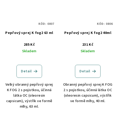
KÓD:
0807
KÓD:
0806
Pepřový sprej K fog2 63 ml
Pepřový sprej K fog2 40ml
285 Kč
231 Kč
Skladem
Skladem
Detail
Detail
Velký obranný pepřový sprej
Obranný pepřový sprej K FOG
K FOG 2 s pojistkou, účinná
2 s pojistkou, účinná látka OC
látka OC (oleoresin
(oleoresin capsicum), výstřik
capsicum), výstřik ve formě
ve formě mlhy, 40 ml.
mlhy, 63 ml.