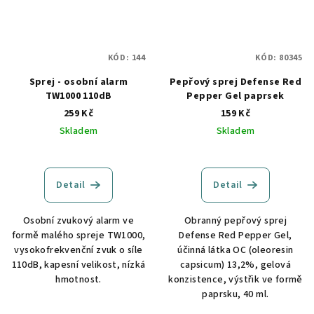
KÓD:
144
KÓD:
80345
Sprej - osobní alarm
Pepřový sprej Defense Red
TW1000 110dB
Pepper Gel paprsek
259 Kč
159 Kč
Skladem
Skladem
Detail
Detail
Osobní zvukový alarm ve
Obranný pepřový sprej
formě malého spreje TW1000,
Defense Red Pepper Gel,
vysokofrekvenční zvuk o síle
účinná látka OC (oleoresin
110dB, kapesní velikost, nízká
capsicum) 13,2%, gelová
hmotnost.
konzistence, výstřik ve formě
paprsku, 40 ml.