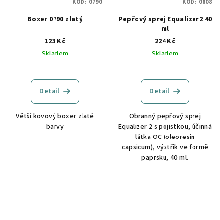
KÓD:
0790
KÓD:
0808
Boxer 0790 zlatý
Pepřový sprej Equalizer2 40
ml
123 Kč
224 Kč
Skladem
Skladem
Detail
Detail
Větší kovový boxer zlaté
Obranný pepřový sprej
barvy
Equalizer 2 s pojistkou, účinná
látka OC (oleoresin
capsicum), výstřik ve formě
paprsku, 40 ml.