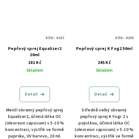
KÓD:
4207
KÓD:
4205
Pepřový sprej Equalizer2
Pepřový sprej K Fog2 50ml
20ml
181 Kč
245 Kč
Skladem
Skladem
Detail
Detail
Menší obranný pepřový sprej
Středně velký obranný
Equalizer2, účinná látka OC
pepřový sprej K Fogr 2 s
(oleoresin capsicum) v 5-10 %
pojistkou, účinná látka OC
koncentraci, výstřik ve formě
(oleoresin capsicum) v 5-10 %
paprsku, UV barvivo, 20 ml.
koncentraci, výstřik ve formě