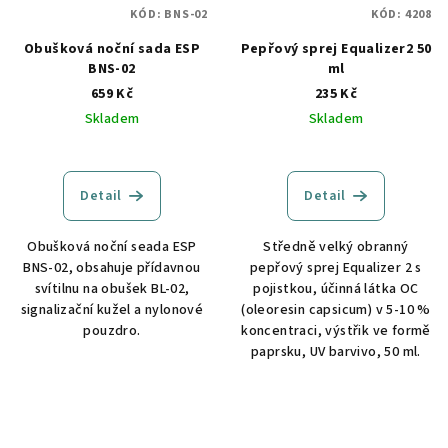
KÓD:
BNS-02
KÓD:
4208
Obušková noční sada ESP
Pepřový sprej Equalizer2 50
BNS-02
ml
659 Kč
235 Kč
Skladem
Skladem
Detail
Detail
Obušková noční seada ESP
Středně velký obranný
BNS-02, obsahuje přídavnou
pepřový sprej Equalizer 2 s
svítilnu na obušek BL-02,
pojistkou, účinná látka OC
signalizační kužel a nylonové
(oleoresin capsicum) v 5-10 %
pouzdro.
koncentraci, výstřik ve formě
paprsku, UV barvivo, 50 ml.