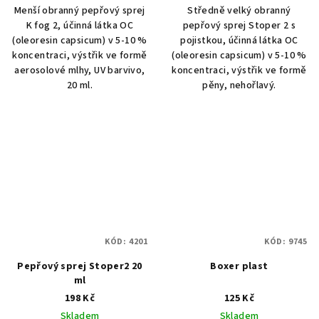
Menší obranný pepřový sprej
Středně velký obranný
K fog 2, účinná látka OC
pepřový sprej Stoper 2 s
(oleoresin capsicum) v 5-10 %
pojistkou, účinná látka OC
koncentraci, výstřik ve formě
(oleoresin capsicum) v 5-10 %
aerosolové mlhy, UV barvivo,
koncentraci, výstřik ve formě
20 ml.
pěny, nehořlavý.
KÓD:
4201
KÓD:
9745
Pepřový sprej Stoper2 20
Boxer plast
ml
198 Kč
125 Kč
Skladem
Skladem