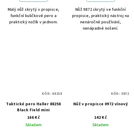
Malý nůž skrytý v propisce,
Nůž 9872 skrytý ve funkční
funkční kuličkové pero a
propisce, praktický nástroj na
praktický nožík v jednom.
nenáročné používání,
nenápadné nošení.
KÓD:
88258
KÓD:
0972
Taktické pero Haller 88258
Nůž v propisce 0972 vínový
Black Field mini
166 Kč
142 Kč
Skladem
Skladem