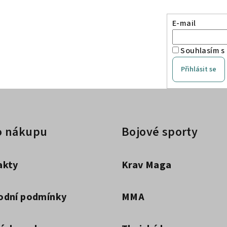
E-mail
Souhlasím s
Přihlásit se
o nákupu
Bojové sporty
akty
Krav Maga
odní podmínky
MMA