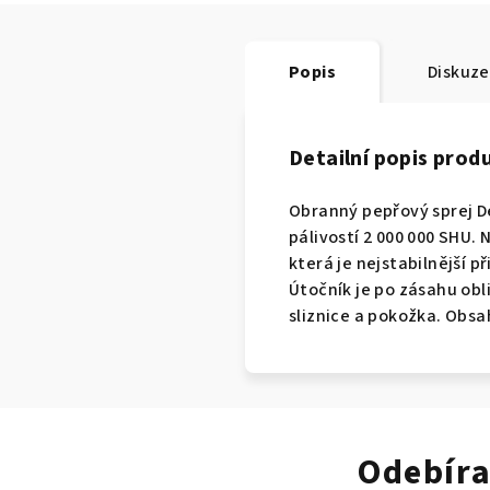
Popis
Diskuze
Detailní popis prod
Obranný pepřový sprej De
pálivostí 2 000 000 SHU. 
která je nejstabilnější 
Útočník je po zásahu obl
sliznice a pokožka. Obsa
Odebíra