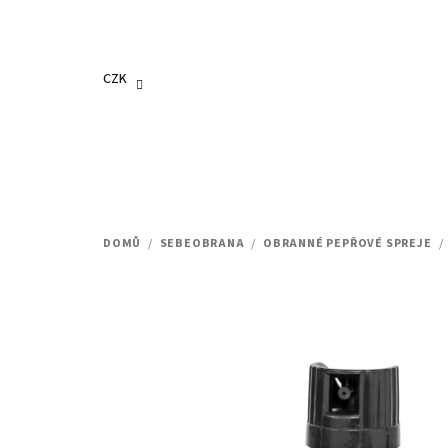
Přejít
na
obsah
CZK
DOMŮ
/
SEBEOBRANA
/
OBRANNÉ PEPŘOVÉ SPREJE
/