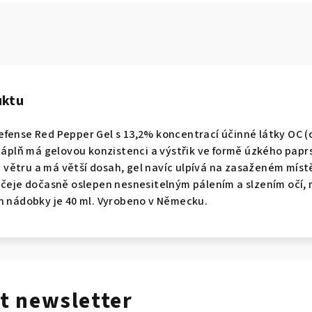
uktu
fense Red Pepper Gel s 13,2% koncentrací účinné látky OC (ol
Náplň má gelovou konzistenci a výstřik ve formě úzkého paprsk
při větru a má větší dosah, gel navíc ulpívá na zasaženém mí
ičeje dočasně oslepen nesnesitelným pálením a slzením očí, m
h nádobky je 40 ml. Vyrobeno v Německu.
t newsletter