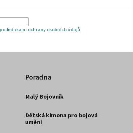
podmínkami ochrany osobních údajů
Poradna
Malý Bojovník
Dětská kimona pro bojová
umění