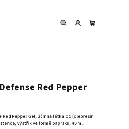
Hledat
Přihlášení
Nákupní
košík
 Defense Red Pepper
 Red Pepper Gel, účinná látka OC (oleoresin
stence, výstřik ve formě paprsku, 40 ml.