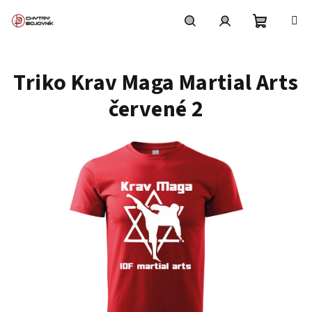
Přejít
na
obsah
Nákupní
Hledat
Přihlášení
Triko Krav Maga Martial Arts
košík
červené 2