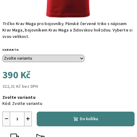
Tričko Krav Maga pro bojovníky. Pánské červené triko s nápisem
Krav Maga, bojovníkem Krav Maga a židovskou hvězdou. Vyberte si
svou velikost.
VARIANTA:
390 Kč
322,31 Kč bez DPH
Měrná
Zvolte variantu
cena:
Kód:
Zvolte variantu
−
+
Do košíku