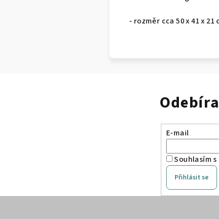
- rozměr cca 50 x 41 x 21
Odebíra
E-mail
Souhlasím s
Přihlásit se