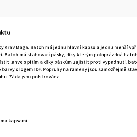
uktu
ky Krav Maga. Batoh má jednu hlavní kapsu a jednu menší vpř
cí. Batoh má stahovací pásky, díky kterým poloprázdná batoh
stit lahve s pitím a díky páskům zajistit proti vypadnutí. ba
 barvy s logem IDF. Popruhy na rameny jsou samozřejmě stav
hu. Záda jsou polstrována.
věma kapsami