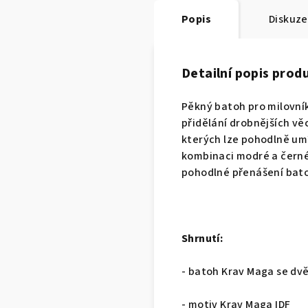
Popis
Diskuze
Detailní popis prod
Pěkný batoh pro milovní
přidělání drobnějších vě
kterých lze pohodlně umí
kombinaci modré a černé
pohodlné přenášení bato
Shrnutí:
- batoh Krav Maga se d
- motiv Krav Maga IDF