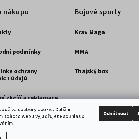
o nákupu
Bojové sporty
akty
Krav Maga
odní podmínky
MMA
ínky ochrany
Thajský box
ích údajů
ní zboží a reklamace
oužívá soubory cookie. Dalším
Odmítnout
m tohoto webu vyjadřujete souhlas s
by doručení a dopravy
íváním.