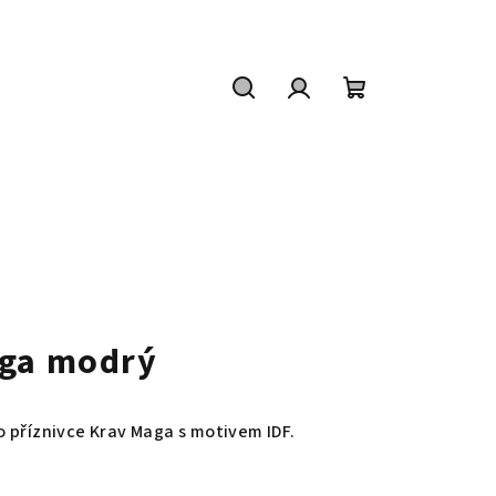
Hledat
Přihlášení
Nákupní
košík
aga modrý
 příznivce Krav Maga s motivem IDF.