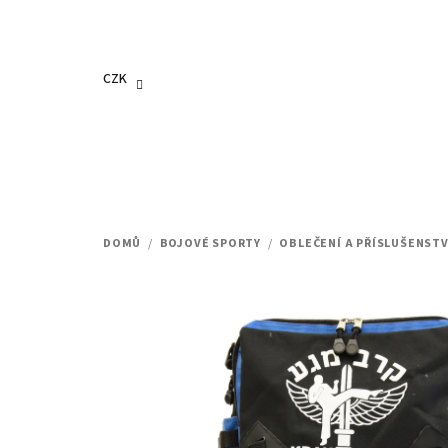
Přejít
na
obsah
CZK
DOMŮ
/
BOJOVÉ SPORTY
/
OBLEČENÍ A PŘÍSLUŠENSTV