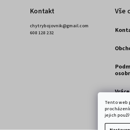
á
Kontakt
Vše 
p
a
chytrybojovnik
@
gmail.com
Kont
t
608 128 232
í
Obch
Podm
osobn
Vráce
Tento web p
procházení
Způso
jejich použ