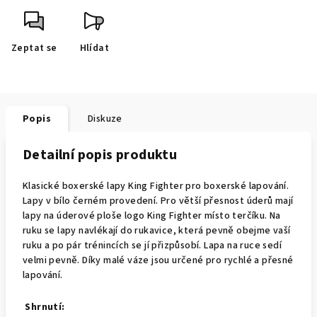
Zeptat se
Hlídat
Popis
Diskuze
Detailní popis produktu
Klasické boxerské lapy King Fighter pro boxerské lapování.
Lapy v bílo černém provedení. Pro větší přesnost úderů mají
lapy na úderové ploše logo King Fighter místo terčíku. Na
ruku se lapy navlékají do rukavice, která pevně obejme vaší
ruku a po pár trénincích se jí přizpůsobí. Lapa na ruce sedí
velmi pevně. Díky malé váze jsou určené pro rychlé a přesné
lapování.
Shrnutí: