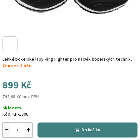
Lehké boxerské lapy King Fighter pro nácvik boxerských technik.
Cena za 1 pár
.
899 Kč
742,98 Kč bez DPH
Měrná
Skladem
cena:
Kód:
KF-1306
−
+
Do košíku