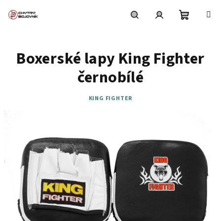
Přejít
na
obsah
Nákupní
Hledat
Přihlášení
Boxerské lapy King Fighter
košík
černobílé
KING FIGHTER