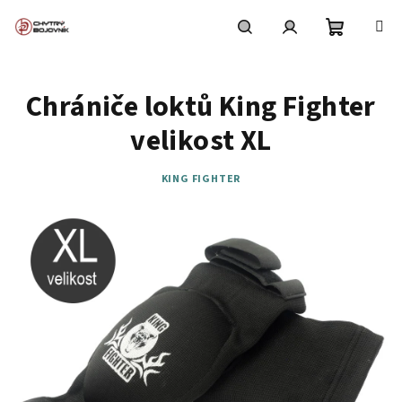
Přejít
na
obsah
Nákupní
Hledat
Přihlášení
Chrániče loktů King Fighter
košík
velikost XL
KING FIGHTER