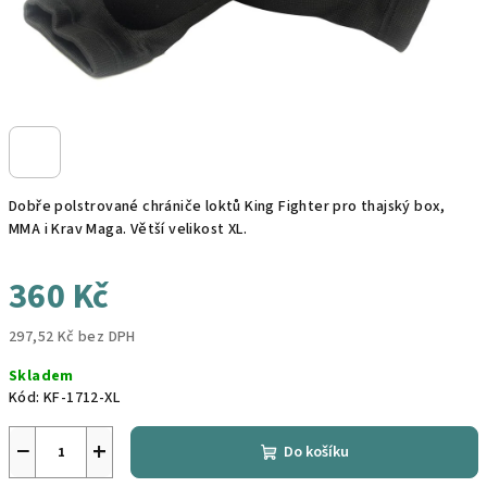
Dobře polstrované chrániče loktů King Fighter pro thajský box,
MMA i Krav Maga. Větší velikost XL.
360 Kč
297,52 Kč bez DPH
Měrná
Skladem
cena:
Kód:
KF-1712-XL
−
+
Do košíku