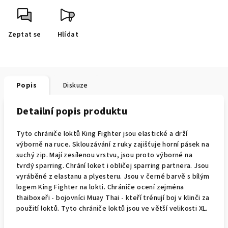
Zeptat se
Hlídat
Popis
Diskuze
Detailní popis produktu
Tyto chrániče loktů King Fighter jsou elastické a drží
výborně na ruce. Sklouzávání z ruky zajišťuje horní pásek na
suchý zip. Mají zesílenou vrstvu, jsou proto výborné na
tvrdý sparring. Chrání loket i obličej sparring partnera. Jsou
vyráběné z elastanu a plyesteru. Jsou v černé barvě s bílým
logem King Fighter na lokti. Chrániče ocení zejména
thaiboxeři - bojovníci Muay Thai - kteří trénují boj v klinči za
použití loktů. Tyto chrániče loktů jsou ve větší velikosti XL.