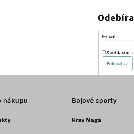
Odebíra
E-mail
Souhlasím s
Přihlásit se
o nákupu
Bojové sporty
akty
Krav Maga