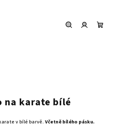
Hledat
Přihlášení
Nákupní
košík
 na karate bílé
arate v bílé barvě.
Včetně bílého pásku.