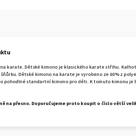
uktu
 na karate. Dětské kimono je klasického karate střihu. Kalho
 šňůrku. Dětské kimono na karate je vyrobeno ze 60% z poly
 o pohodlné standartní kimono pro děti. K tomuto kimonu je b
ně na přesno. Doporučujeme proto koupit o číslo větší veli