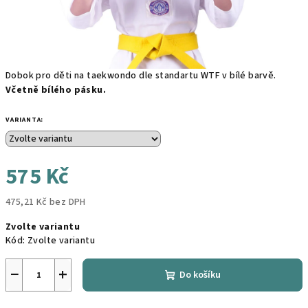
Dobok pro děti na taekwondo dle standartu WTF v bílé barvě.
Včetně bílého pásku.
VARIANTA:
575 Kč
475,21 Kč bez DPH
Měrná
Zvolte variantu
cena:
Kód:
Zvolte variantu
−
+
Do košíku