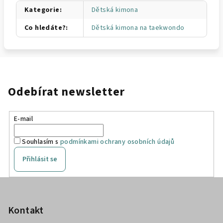
Kategorie
:
Dětská kimona
Co hledáte?
:
Dětská kimona na taekwondo
Odebírat newsletter
E-mail
Souhlasím s
podmínkami ochrany osobních údajů
Přihlásit se
Z
á
p
Kontakt