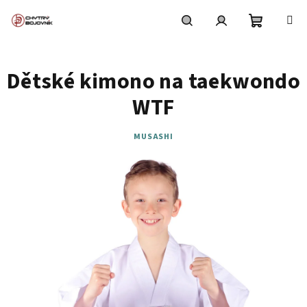
Přejít
na
obsah
Nákupní
Hledat
Přihlášení
Dětské kimono na taekwondo
košík
WTF
MUSASHI