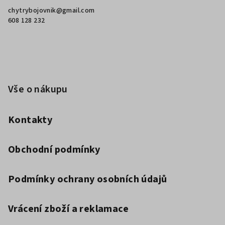
a
chytrybojovnik
@
gmail.com
t
608 128 232
í
Vše o nákupu
Kontakty
Obchodní podmínky
Podmínky ochrany osobních údajů
Vrácení zboží a reklamace