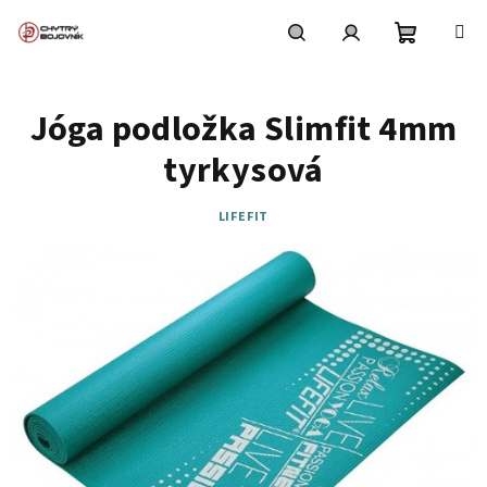
Přejít
na
obsah
Nákupní
Hledat
Přihlášení
Jóga podložka Slimfit 4mm
košík
tyrkysová
LIFEFIT