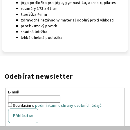
jóga podložka pro jógu, gymnastiku, aerobic, pilates
rozměry 173 x 61 cm
tloušťka 4 mm
zdravotně nezávadný materiál odolný proti vlhkosti
protiskuzový povrch
snadná údržba
lehká ohebná podložka
Odebírat newsletter
E-mail
Souhlasím s
podmínkami ochrany osobních údajů
Přihlásit se
Z