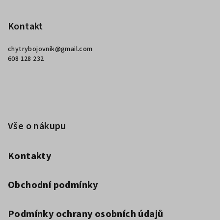
á
p
Kontakt
a
chytrybojovnik
@
gmail.com
t
608 128 232
í
Vše o nákupu
Kontakty
Obchodní podmínky
Podmínky ochrany osobních údajů