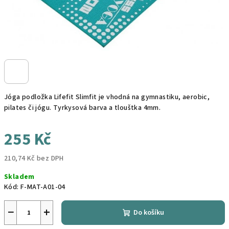
Jóga podložka Lifefit Slimfit je vhodná na gymnastiku, aerobic,
pilates či jógu. Tyrkysová barva a tlouštka 4mm.
255 Kč
210,74 Kč bez DPH
Měrná
Skladem
cena:
Kód:
F-MAT-A01-04
−
+
Do košíku