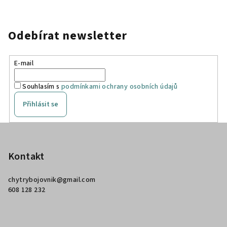
Odebírat newsletter
E-mail
Souhlasím s
podmínkami ochrany osobních údajů
Přihlásit se
Z
á
p
Kontakt
a
chytrybojovnik
@
gmail.com
t
608 128 232
í