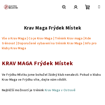
Přejít
na
obsah
Nákupní
Hledat
Přihlášení
Krav Maga Frýdek Místek
košík
Vše o Krav Maga
|
Co je Krav Maga
|
Trénink Krav maga
|
Kde
trénovat
|
Doporučené vybavení na trénink Krav Maga
|
Info pro
kluby Krav Maga
KRAV MAGA Frýdek Místek
Ve Frýdku Místku jsme bohužel žádný klub nenalezli. Pokud o klubu
Krav Maga ve Frýdku víte, dejte nám vědět.
Nejbližší možností je trénink
Krav Maga v Ostravě