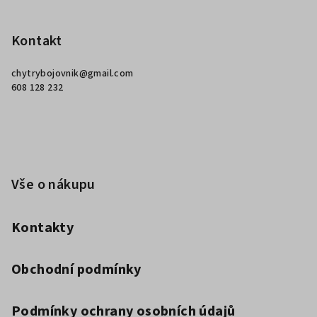
Z
á
p
Kontakt
a
chytrybojovnik
@
gmail.com
t
608 128 232
í
Vše o nákupu
Kontakty
Obchodní podmínky
Podmínky ochrany osobních údajů