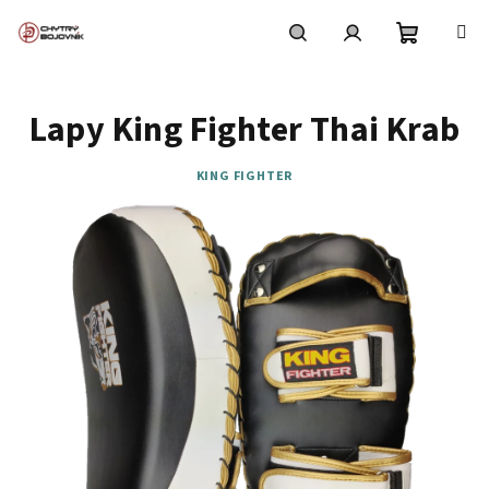
Přejít
na
obsah
Nákupní
Hledat
Přihlášení
Lapy King Fighter Thai Krab
košík
KING FIGHTER