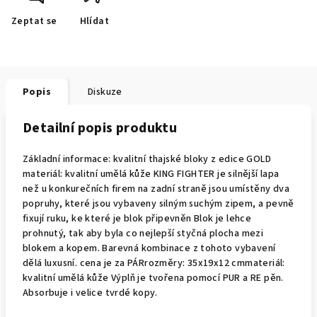
Zeptat se
Hlídat
Popis
Diskuze
Detailní popis produktu
Základní informace: kvalitní thajské bloky z edice GOLD
materiál: kvalitní umělá kůže KING FIGHTER je silnější lapa
než u konkurečních firem na zadní straně jsou umístěny dva
popruhy, které jsou vybaveny silným suchým zipem, a pevně
fixují ruku, ke které je blok připevněn Blok je lehce
prohnutý, tak aby byla co nejlepší styčná plocha mezi
blokem a kopem. Barevná kombinace z tohoto vybavení
dělá luxusní. cena je za PÁRrozměry: 35x19x12 cmmateriál:
kvalitní umělá kůže Výplň je tvořena pomocí PUR a RE pěn.
Absorbuje i velice tvrdé kopy.