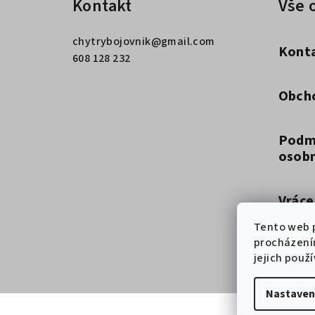
Kontakt
Vše 
p
a
chytrybojovnik
@
gmail.com
Kont
t
608 128 232
í
Obch
Podm
osobn
Vráce
Tento web p
procházení
Způso
jejich použ
Nastaven