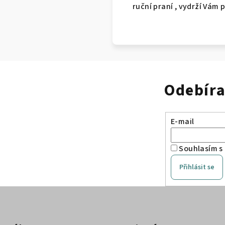
ruční praní , vydrží Vám 
Odebíra
E-mail
Souhlasím s
Přihlásit se