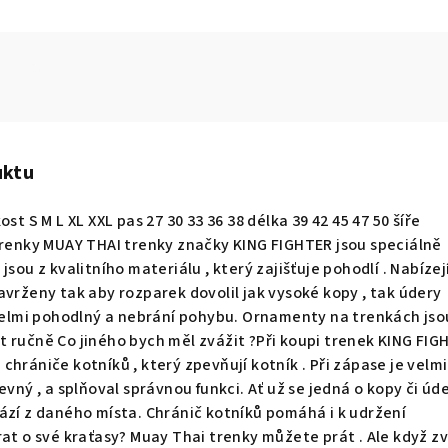
uktu
st S M L XL XXL pas 27 30 33 36 38 délka 39 42 45 47 50 šíře
Trenky MUAY THAI trenky značky KING FIGHTER jsou speciálně
jsou z kvalitního materiálu , který zajišťuje pohodlí . Nabízej
avrženy tak aby rozparek dovolil jak vysoké kopy , tak údery
 velmi pohodlný a nebrání pohybu. Ornamenty na trenkách jso
 ručně Co jiného bych měl zvážit ?Při koupi trenek KING FIGH
hrániče kotníků , který zpevňují kotník . Při zápase je velmi
evný , a splňoval správnou funkci. Ať už se jedná o kopy či úd
ází z daného místa. Chránič kotníků pomáhá i k udržení
rat o své kraťasy? Muay Thai trenky můžete prát . Ale když zv