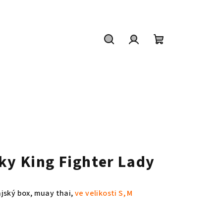
Hledat
Přihlášení
Nákupní
košík
ky King Fighter Lady
jský box, muay thai,
ve velikosti S, M