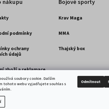
o nákupu
Bojové sporty
akty
Krav Maga
odní podmínky
MMA
ínky ochrany
Thajský box
ích údajů
ní zboží a reklamace
oužívá soubory cookie. Dalším
Odmítnout
m tohoto webu vyjadřujete souhlas s
by doručení a dopravy
íváním.
í
Copyright 2026
Ch