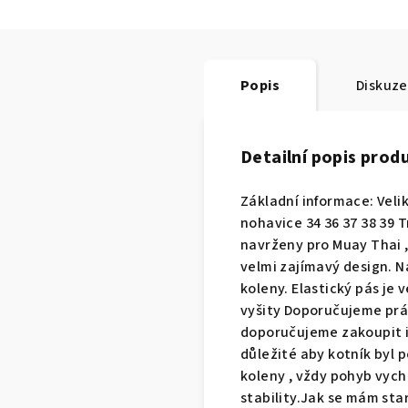
Popis
Diskuze
Detailní popis prod
Základní informace: Veliko
nohavice 34 36 37 38 39 
navrženy pro Muay Thai , 
velmi zajímavý design. N
koleny. Elastický pás je
vyšity Doporučujeme prát
doporučujeme zakoupit i c
důležité aby kotník byl p
koleny , vždy pohyb vych
stability.Jak se mám sta