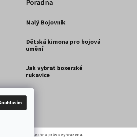
Poradna
Malý Bojovník
Dětská kimona pro bojová
umění
Jak vybrat boxerské
rukavice
Souhlasím
ytrý bojovník
. Všechna práva vyhrazena.