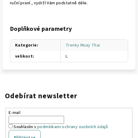
ruční praní , vydrží Vám podstatně déle.
Doplňkové parametry
Kategorie
:
Trenky Muay Thai
velikost
:
L
Odebírat newsletter
E-mail
Souhlasím s
podmínkami ochrany osobních údajů
Přihlásit se