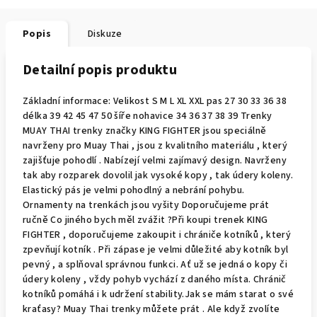
Popis
Diskuze
Detailní popis produktu
Základní informace: Velikost S M L XL XXL pas 27 30 33 36 38
délka 39 42 45 47 50 šíře nohavice 34 36 37 38 39 Trenky
MUAY THAI trenky značky KING FIGHTER jsou speciálně
navrženy pro Muay Thai , jsou z kvalitního materiálu , který
zajišťuje pohodlí . Nabízejí velmi zajímavý design. Navrženy
tak aby rozparek dovolil jak vysoké kopy , tak údery koleny.
Elastický pás je velmi pohodlný a nebrání pohybu.
Ornamenty na trenkách jsou vyšity Doporučujeme prát
ručně Co jiného bych měl zvážit ?Při koupi trenek KING
FIGHTER , doporučujeme zakoupit i chrániče kotníků , který
zpevňují kotník . Při zápase je velmi důležité aby kotník byl
pevný , a splňoval správnou funkci. Ať už se jedná o kopy či
údery koleny , vždy pohyb vychází z daného místa. Chránič
kotníků pomáhá i k udržení stability.Jak se mám starat o své
kraťasy? Muay Thai trenky můžete prát . Ale když zvolíte