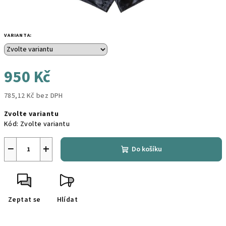
VARIANTA:
950 Kč
785,12 Kč bez DPH
Měrná
Zvolte variantu
cena:
Kód:
Zvolte variantu
−
+
Do košíku
Zeptat se
Hlídat