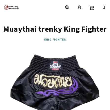
Přejít
na
obsah
Nákupní
Hledat
Přihlášení
Muaythai trenky King Fighter
košík
KING FIGHTER