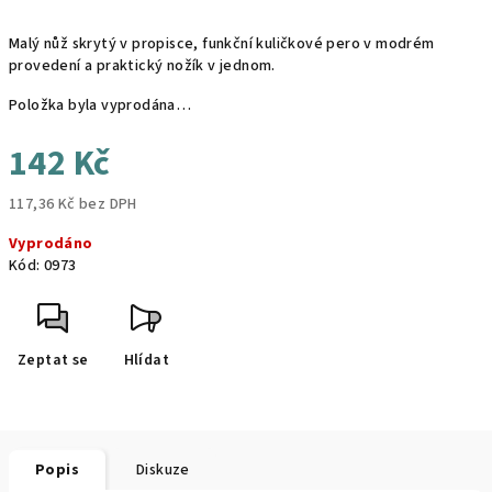
Malý nůž skrytý v propisce, funkční kuličkové pero v modrém
provedení a praktický nožík v jednom.
Položka byla vyprodána…
142 Kč
117,36 Kč bez DPH
Měrná
Vyprodáno
cena:
Kód:
0973
Zeptat se
Hlídat
Popis
Diskuze