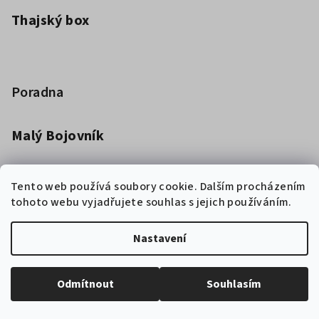
Thajský box
Poradna
Malý Bojovník
Dětská kimona pro bojová umění
Tento web používá soubory cookie. Dalším procházením
tohoto webu vyjadřujete souhlas s jejich používáním.
Jak vybrat boxerské rukavice
Nastavení
Copyright 2026
Chytrý bojovník
. Všechna práva vyhrazena.
Odmítnout
Souhlasím
Vytvořil Shoptet