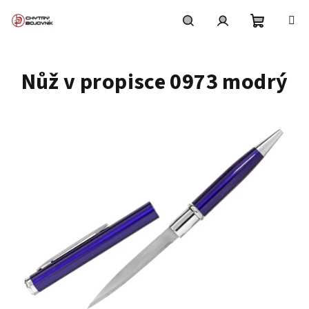
Přejít
na
obsah
Nákupní
Hledat
Přihlášení
Nůž v propisce 0973 modrý
košík