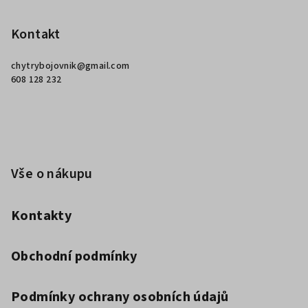
á
p
Kontakt
a
chytrybojovnik
@
gmail.com
t
608 128 232
í
Vše o nákupu
Kontakty
Obchodní podmínky
Podmínky ochrany osobních údajů