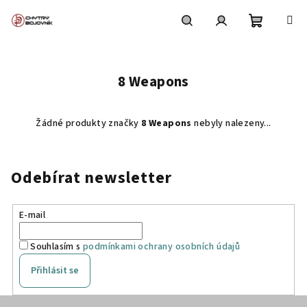
Přejít
na
obsah
Nákupní
Hledat
Přihlášení
8 Weapons
košík
Žádné produkty značky
8 Weapons
nebyly nalezeny...
Odebírat newsletter
E-mail
Souhlasím s
podmínkami ochrany osobních údajů
Přihlásit se
Z