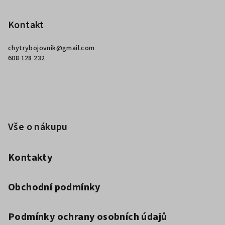
á
p
Kontakt
a
chytrybojovnik
@
gmail.com
t
608 128 232
í
Vše o nákupu
Kontakty
Obchodní podmínky
Podmínky ochrany osobních údajů