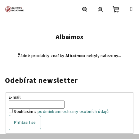
Přejít
na
obsah
Nákupní
Hledat
Přihlášení
Albaimox
košík
Žádné produkty značky
Albaimox
nebyly nalezeny...
Odebírat newsletter
E-mail
Souhlasím s
podmínkami ochrany osobních údajů
Přihlásit se
Z