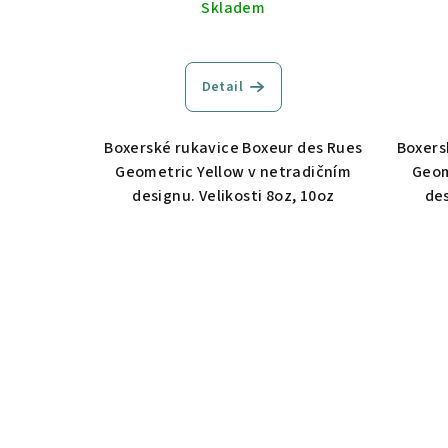
k
Skladem
u
t
k
ů
Detail
t
ů
Boxerské rukavice Boxeur des Rues
Boxers
Geometric Yellow v netradičním
Geom
designu. Velikosti 8oz, 10oz
des