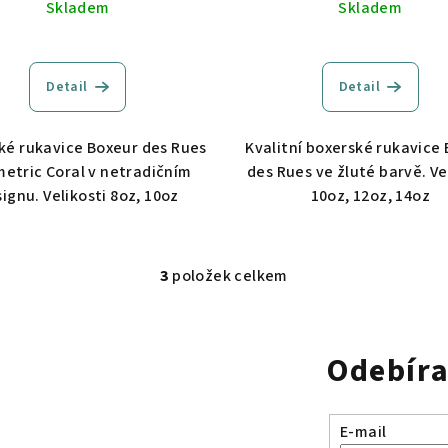
Skladem
Skladem
Detail
Detail
ké rukavice Boxeur des Rues
Kvalitní boxerské rukavice
etric Coral v netradičním
des Rues ve žluté barvě. Ve
ignu. Velikosti 8oz, 10oz
10oz, 12oz, 14oz
3
položek celkem
O
v
l
Odebíra
á
d
a
E-mail