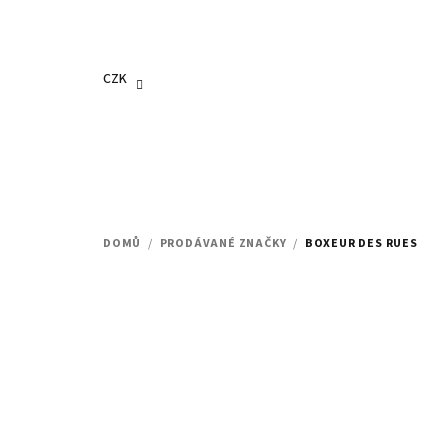
Přejít
na
obsah
CZK
DOMŮ
/
PRODÁVANÉ ZNAČKY
/
BOXEUR DES RUES