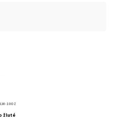
YLW-10OZ
o žluté