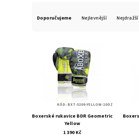
Ř
a
Doporučujeme
Nejlevnější
Nejdražší
z
V
e
ý
n
p
í
i
p
s
r
p
o
KÓD:
BXT-5209-YELLOW-10OZ
r
d
Boxerské rukavice BDR Geometric
Boxers
o
Yellow
u
1 390 Kč
d