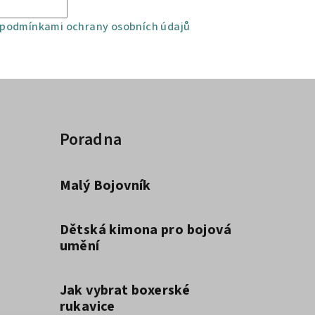
podmínkami ochrany osobních údajů
Poradna
Malý Bojovník
Dětská kimona pro bojová
umění
Jak vybrat boxerské
rukavice