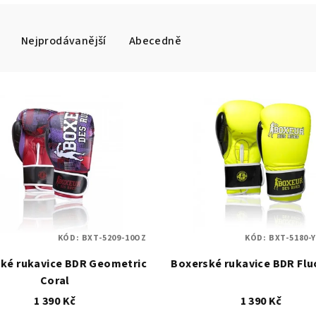
Nejprodávanější
Abecedně
KÓD:
BXT-5209-10OZ
KÓD:
BXT-5180-
ké rukavice BDR Geometric
Boxerské rukavice BDR Flu
Coral
1 390 Kč
1 390 Kč