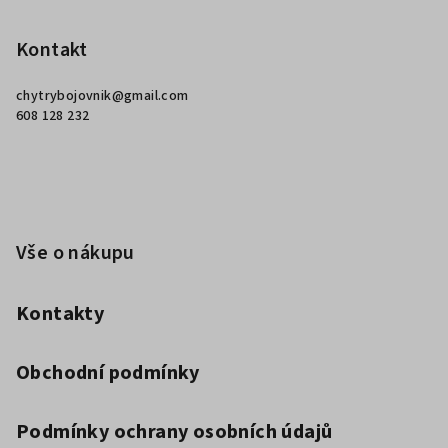
á
p
Kontakt
a
chytrybojovnik
@
gmail.com
t
608 128 232
í
Vše o nákupu
Kontakty
Obchodní podmínky
Podmínky ochrany osobních údajů