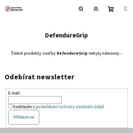
Přejít
na
obsah
Nákupní
Hledat
Přihlášení
DefendureGrip
košík
Žádné produkty značky
DefendureGrip
nebyly nalezeny...
Odebírat newsletter
E-mail
Souhlasím s
podmínkami ochrany osobních údajů
Přihlásit se
Z