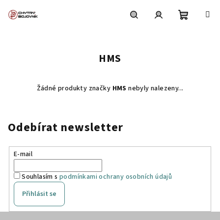
Přejít
na
obsah
Nákupní
Hledat
Přihlášení
HMS
košík
Žádné produkty značky
HMS
nebyly nalezeny...
Odebírat newsletter
E-mail
Souhlasím s
podmínkami ochrany osobních údajů
Přihlásit se
Z