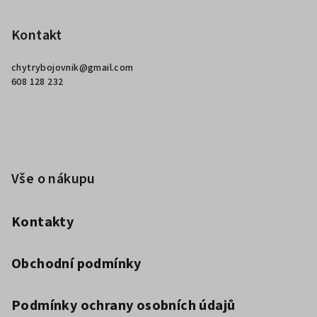
á
p
Kontakt
a
chytrybojovnik
@
gmail.com
t
608 128 232
í
Vše o nákupu
Kontakty
Obchodní podmínky
Podmínky ochrany osobních údajů