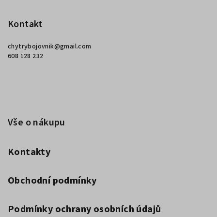
á
p
Kontakt
a
chytrybojovnik
@
gmail.com
t
608 128 232
í
Vše o nákupu
Kontakty
Obchodní podmínky
Podmínky ochrany osobních údajů