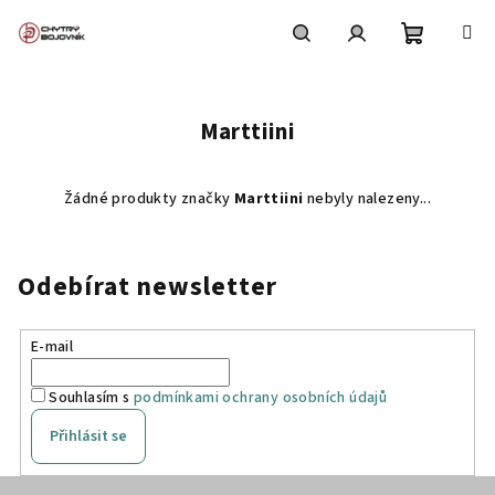
Přejít
na
obsah
Nákupní
Hledat
Přihlášení
Marttiini
košík
Žádné produkty značky
Marttiini
nebyly nalezeny...
Odebírat newsletter
E-mail
Souhlasím s
podmínkami ochrany osobních údajů
Přihlásit se
Z