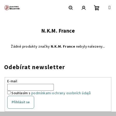
Přejít
na
obsah
Nákupní
Hledat
Přihlášení
N.K.M. France
košík
Žádné produkty značky
N.K.M. France
nebyly nalezeny...
Odebírat newsletter
E-mail
Souhlasím s
podmínkami ochrany osobních údajů
Přihlásit se
Z