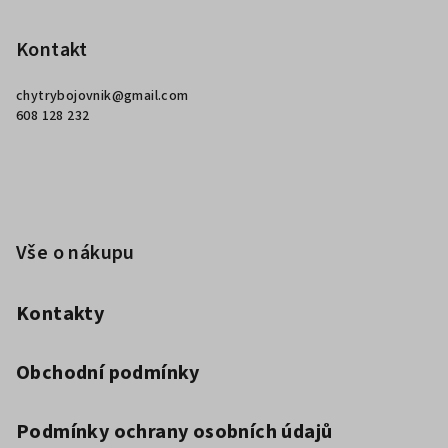
á
p
Kontakt
a
chytrybojovnik
@
gmail.com
t
608 128 232
í
Vše o nákupu
Kontakty
Obchodní podmínky
Podmínky ochrany osobních údajů