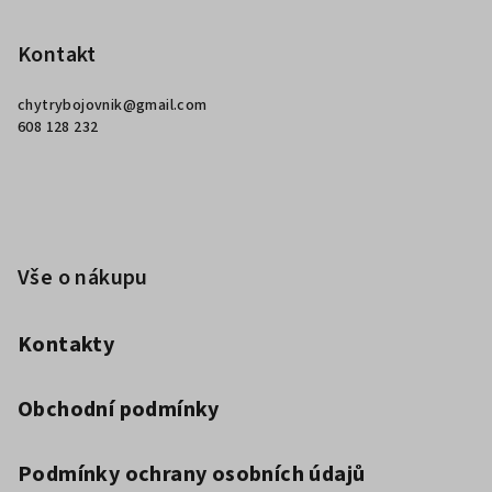
á
p
Kontakt
a
chytrybojovnik
@
gmail.com
t
608 128 232
í
Vše o nákupu
Kontakty
Obchodní podmínky
Podmínky ochrany osobních údajů