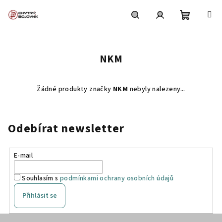
Přejít
na
obsah
Nákupní
Hledat
Přihlášení
NKM
košík
Žádné produkty značky
NKM
nebyly nalezeny...
Odebírat newsletter
E-mail
Souhlasím s
podmínkami ochrany osobních údajů
Přihlásit se
Z