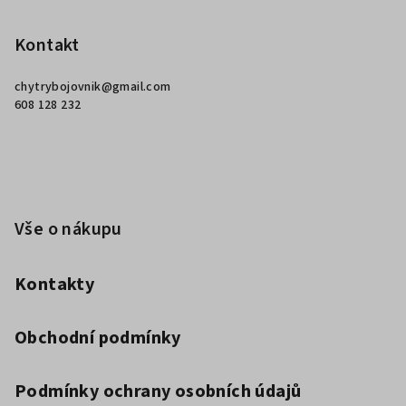
á
p
Kontakt
a
chytrybojovnik
@
gmail.com
t
608 128 232
í
Vše o nákupu
Kontakty
Obchodní podmínky
Podmínky ochrany osobních údajů