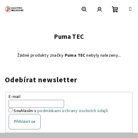
Přejít
na
obsah
Nákupní
Hledat
Přihlášení
Puma TEC
košík
Žádné produkty značky
Puma TEC
nebyly nalezeny...
Odebírat newsletter
E-mail
Souhlasím s
podmínkami ochrany osobních údajů
Přihlásit se
Z