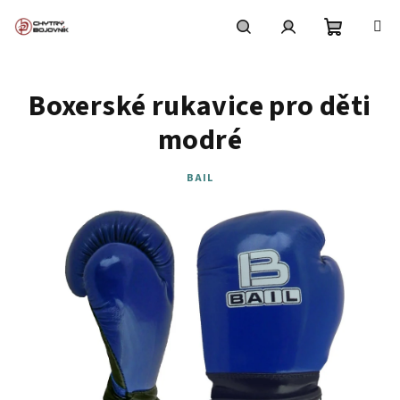
Přejít
na
obsah
Nákupní
Hledat
Přihlášení
Boxerské rukavice pro děti
košík
modré
BAIL