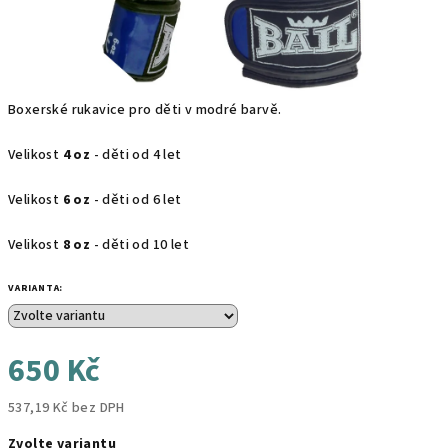
Boxerské rukavice pro děti v modré barvě.
Velikost
4 oz
- děti od 4 let
Velikost
6 oz
- děti od 6 let
Velikost
8 oz
- děti od 10 let
VARIANTA:
650 Kč
537,19 Kč bez DPH
Měrná
Zvolte variantu
cena: