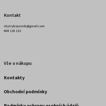
Z
á
p
Kontakt
a
chytrybojovnik
@
gmail.com
t
608 128 232
í
Vše o nákupu
Kontakty
Obchodní podmínky
Podmínky ochrany osobních údajů