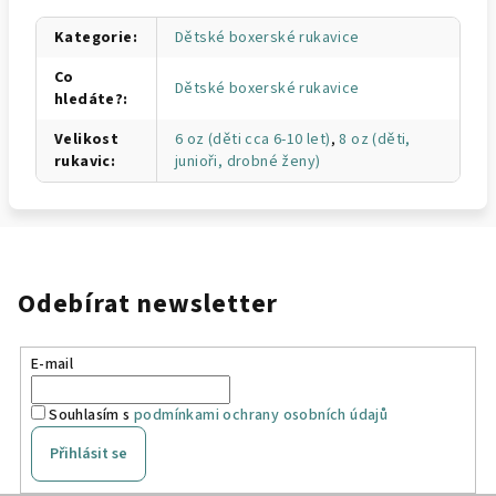
Kategorie
:
Dětské boxerské rukavice
Co
Dětské boxerské rukavice
hledáte?
:
Velikost
6 oz (děti cca 6-10 let)
,
8 oz (děti,
rukavic
:
junioři, drobné ženy)
Odebírat newsletter
E-mail
Souhlasím s
podmínkami ochrany osobních údajů
Přihlásit se