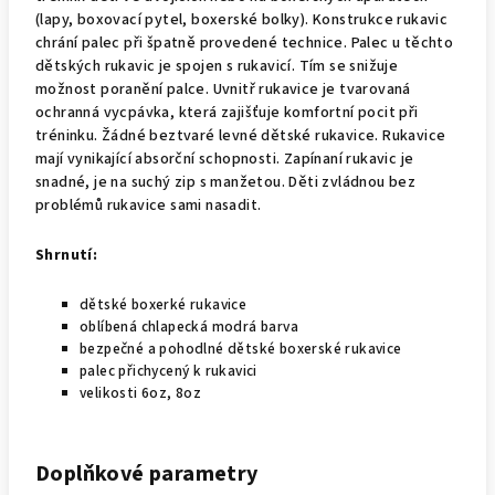
(lapy, boxovací pytel, boxerské bolky). Konstrukce rukavic
chrání palec při špatně provedené technice. Palec u těchto
dětských rukavic je spojen s rukavicí. Tím se snižuje
možnost poranění palce. Uvnitř rukavice je tvarovaná
ochranná vycpávka, která zajišťuje komfortní pocit při
tréninku. Žádné beztvaré levné dětské rukavice. Rukavice
mají vynikající absorční schopnosti. Zapínaní rukavic je
snadné, je na suchý zip s manžetou. Děti zvládnou bez
problémů rukavice sami nasadit.
Shrnutí:
dětské boxerké rukavice
oblíbená chlapecká modrá barva
bezpečné a pohodlné dětské boxerské rukavice
palec přichycený k rukavici
velikosti 6oz, 8oz
Doplňkové parametry