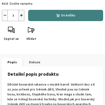
Kód:
Zvolte variantu
−
+
Do košíku
Zeptat se
Hlídat
Popis
Diskuze
Detailní popis produktu
Dětské boxerské rukavice v modré barvě. Velikosti 6oz a 8
oz jsou určené pro trénink dětí, Vhodné jsou na trénink
boxu, kickboxu, thajského boxu, krav maga a všude tam,
kde se trénují boxerské techniky. Vhodné jak pro boxerský
trénink dětí ve dvojicích nebo na boxerských aparátech