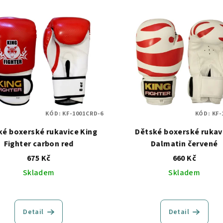
KÓD:
KF-1001CRD-6
KÓD:
KF-
ké boxerské rukavice King
Dětské boxerské rukav
Fighter carbon red
Dalmatin červené
675 Kč
660 Kč
Skladem
Skladem
Detail
Detail