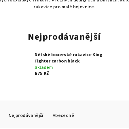
ských boxerských rukavic v různých designech a barvách. Naj
rukavice pro malé bojovnice.
Nejprodávanější
Dětské boxerské rukavice King
Fighter carbon black
Skladem
675 Kč
Nejprodávanější
Abecedně