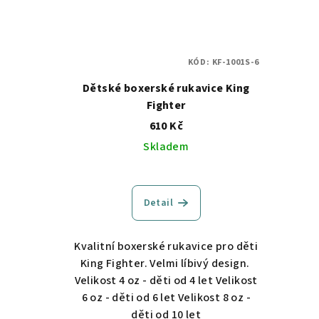
KÓD:
KF-1001S-6
Dětské boxerské rukavice King
Fighter
610 Kč
Skladem
Detail
Kvalitní boxerské rukavice pro děti
King Fighter. Velmi líbivý design.
Velikost 4 oz - děti od 4 let Velikost
6 oz - děti od 6 let Velikost 8 oz -
děti od 10 let