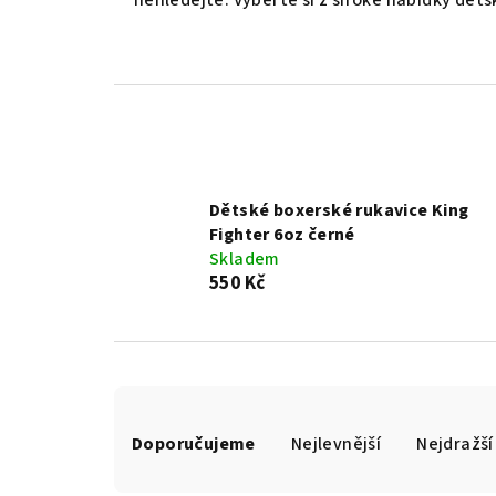
nehledejte. Vyberte si z široké nabídky dět
Dětské boxerské rukavice King
Fighter 6oz černé
Skladem
550 Kč
Ř
a
Doporučujeme
Nejlevnější
Nejdražší