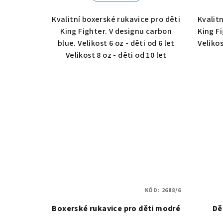
ů
Kvalitní boxerské rukavice pro děti
Kvalit
King Fighter. V designu carbon
King F
blue. Velikost 6 oz - děti od 6 let
Velikos
Velikost 8 oz - děti od 10 let
KÓD:
2688/6
Boxerské rukavice pro děti modré
Dě