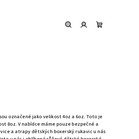
Hledat
Přihlášení
Nákupní
košík
sou označené jako velikost 4oz a 6oz. Toto je
likost 8oz. V nabídce máme pouze bezpečné a
avice a atrapy dětských boxerský rukavic u nás