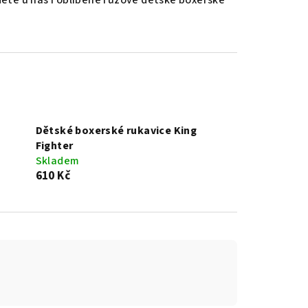
dete u nás i oblíbené růžové dětské boxerské
Dětské boxerské rukavice King
Fighter
Skladem
610 Kč