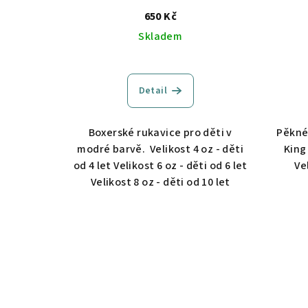
650 Kč
Skladem
Detail
Boxerské rukavice pro děti v
Pěkné
modré barvě. Velikost 4 oz - děti
King
od 4 let Velikost 6 oz - děti od 6 let
Ve
Velikost 8 oz - děti od 10 let