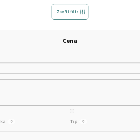
Zavřít filtr
Cena
nka
Tip
0
0