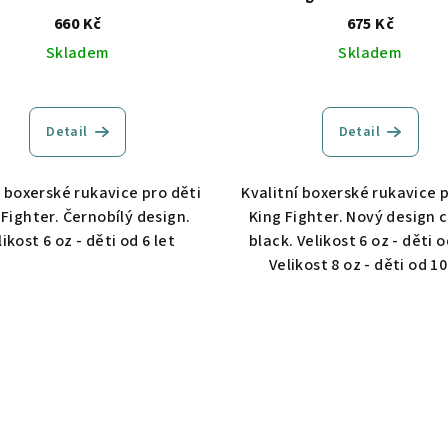
660 Kč
675 Kč
Skladem
Skladem
Detail
Detail
 boxerské rukavice pro děti
Kvalitní boxerské rukavice p
 Fighter. Černobílý design.
King Fighter. Nový design 
likost 6 oz - děti od 6 let
black. Velikost 6 oz - děti o
Velikost 8 oz - děti od 10