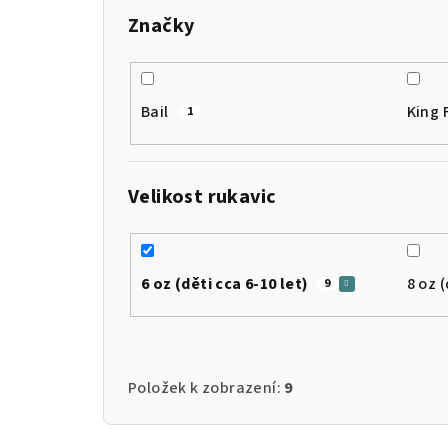
Značky
Bail
King 
1
Velikost rukavic
6 oz (děti cca 6-10 let)
8 oz 
9
Položek k zobrazení:
9