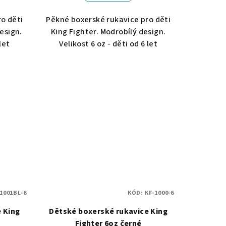
o děti
Pěkné boxerské rukavice pro děti
esign.
King Fighter. Modrobílý design.
let
Velikost 6 oz - děti od 6 let
1001BL-6
KÓD:
KF-1000-6
 King
Dětské boxerské rukavice King
k
Fighter 6oz černé