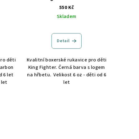
550 Kč
Skladem
Detail
ro děti
Kvalitní boxerské rukavice pro děti
carbon
King Fighter. Černá barva s logem
d 6 let
na hřbetu. Velikost 6 oz - děti od 6
 let
let