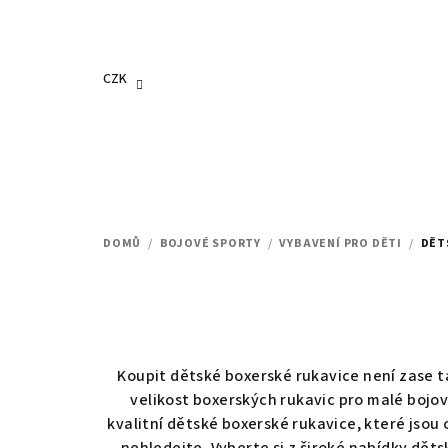
Přejít
na
obsah
CZK
DOMŮ
/
BOJOVÉ SPORTY
/
VYBAVENÍ PRO DĚTI
/
DĚT
Koupit dětské boxerské rukavice není zase ta
velikost boxerských rukavic pro malé bojov
kvalitní dětské boxerské rukavice, které jsou