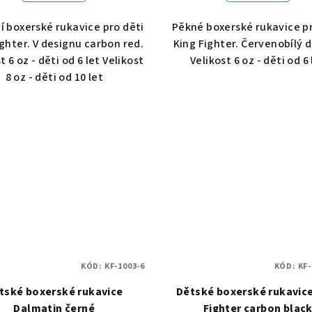
ní boxerské rukavice pro děti
Pěkné boxerské rukavice pr
ighter. V designu carbon red.
King Fighter. Červenobílý d
t 6 oz - děti od 6 let Velikost
Velikost 6 oz - děti od 6 
8 oz - děti od 10 let
KÓD:
KF-1003-6
KÓD:
KF-
tské boxerské rukavice
Dětské boxerské rukavice
Dalmatin černé
Fighter carbon blac