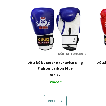
V
ý
p
i
s
p
KÓD:
KF-1001CBU-6
r
Dětské boxerské rukavice King
Děts
o
Fighter carbon blue
675 Kč
d
Skladem
u
k
Detail
t